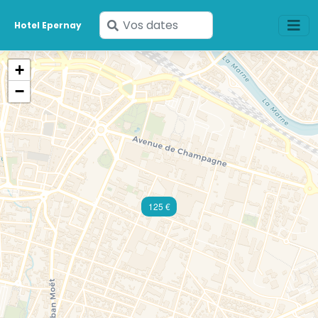
Saisissez
Hotel Epernay
vos
dates
+
−
125 €