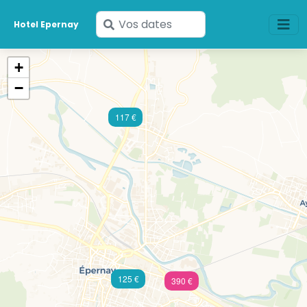
Saisissez
Hotel Epernay
vos
dates
+
−
117 €
125 €
390 €