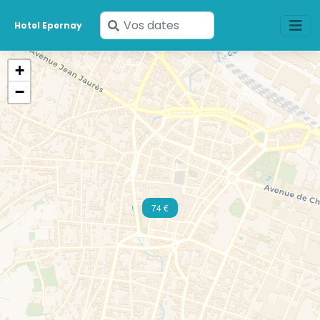
Saisissez
Hotel Epernay
vos
dates
+
−
74 €