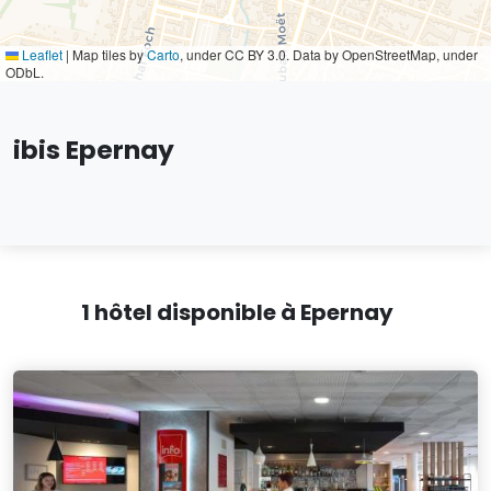
Leaflet
|
Map tiles by
Carto
, under CC BY 3.0. Data by OpenStreetMap, under
ODbL.
ibis Epernay
1 hôtel disponible à Epernay