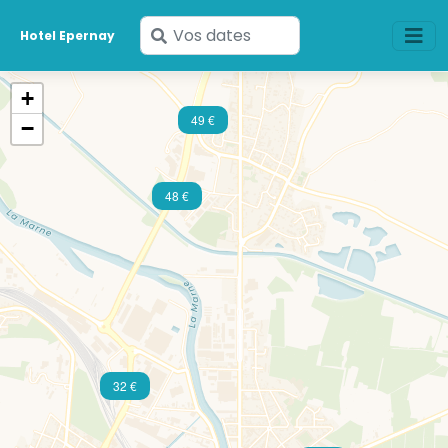
Saisissez
Hotel Epernay
vos
dates
+
49 €
−
48 €
32 €