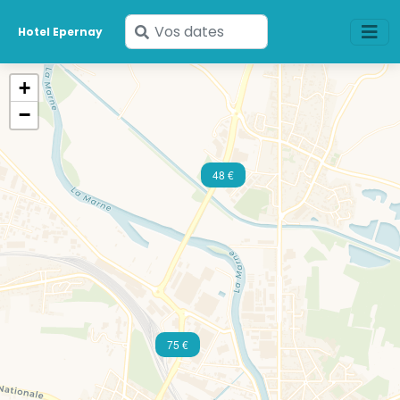
Saisissez
Hotel Epernay
vos
dates
+
−
48 €
75 €