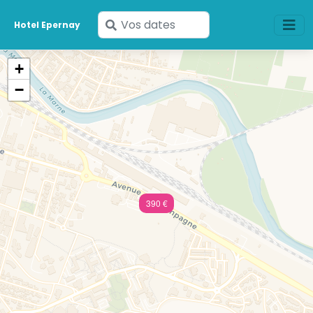
Saisissez
Hotel Epernay
vos
dates
+
−
390 €