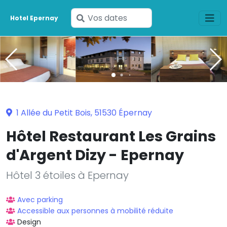
Saisissez
Hotel Epernay
vos
dates
1 Allée du Petit Bois, 51530 Épernay
Hôtel Restaurant Les Grains
d'Argent Dizy - Epernay
Hôtel 3 étoiles à Epernay
Avec parking
Accessible aux personnes à mobilité réduite
Design