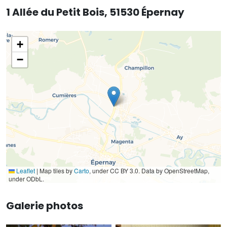
1 Allée du Petit Bois, 51530 Épernay
+
−
Leaflet
|
Map tiles by
Carto
, under CC BY 3.0. Data by OpenStreetMap,
under ODbL.
Galerie photos