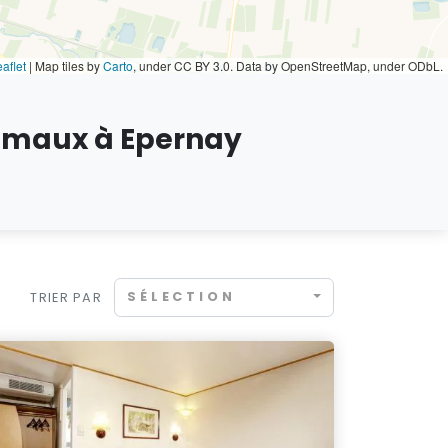
aflet
|
Map tiles by
Carto
, under CC BY 3.0. Data by OpenStreetMap, under ODbL.
nimaux à Epernay
SÉLECTION
TRIER PAR