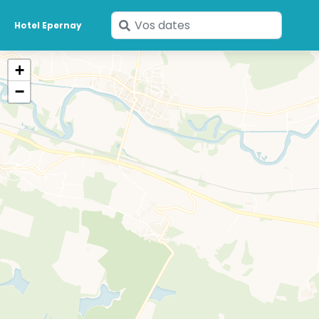
Saisissez
Hotel Epernay
vos
dates
+
−