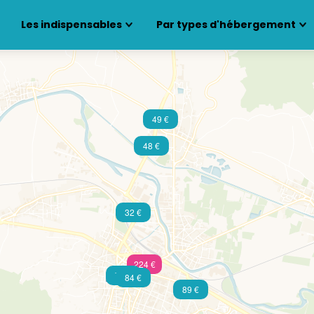
Les indispensables
Par types d'hébergement
49 €
48 €
32 €
224 €
74 €
84 €
89 €