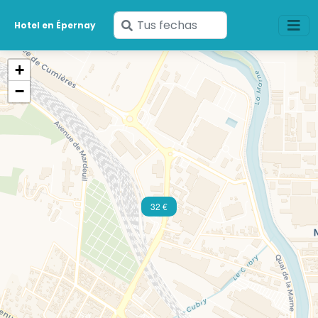
Ingresa
Hotel en Épernay
tus
fechas
+
−
32 €