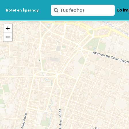
Ingresa
Lo im
Hotel en Épernay
tus
fechas
+
−