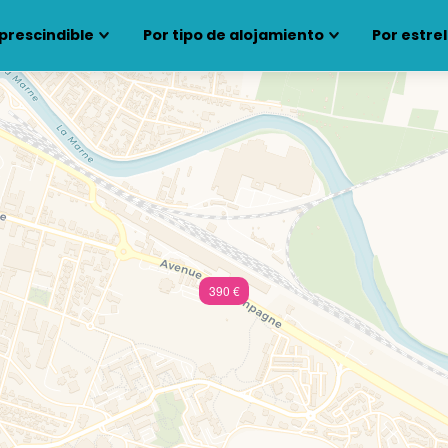
prescindible
Por tipo de alojamiento
Por estrel
390 €