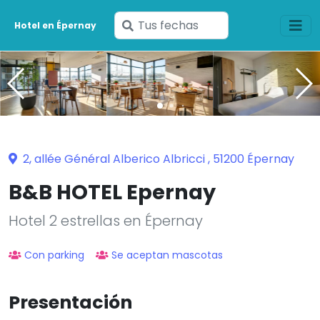
Ingresa
Hotel en Épernay
tus
fechas
2, allée Général Alberico Albricci , 51200 Épernay
B&B HOTEL Epernay
Hotel 2 estrellas en Épernay
Con parking
Se aceptan mascotas
Presentación