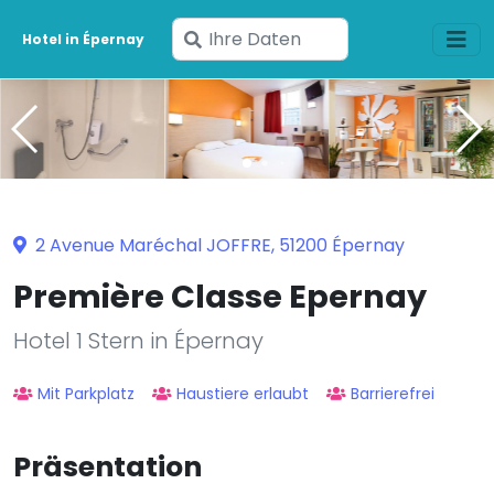
Geben
Hotel in Épernay
Sie
Ihre
Daten
ein
2 Avenue Maréchal JOFFRE, 51200 Épernay
Première Classe Epernay
Hotel 1 Stern in Épernay
Mit Parkplatz
Haustiere erlaubt
Barrierefrei
Präsentation