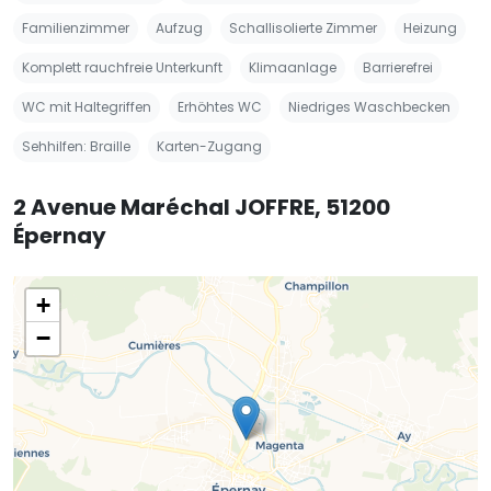
Familienzimmer
Aufzug
Schallisolierte Zimmer
Heizung
Komplett rauchfreie Unterkunft
Klimaanlage
Barrierefrei
WC mit Haltegriffen
Erhöhtes WC
Niedriges Waschbecken
Sehhilfen: Braille
Karten-Zugang
2 Avenue Maréchal JOFFRE, 51200
Épernay
+
−