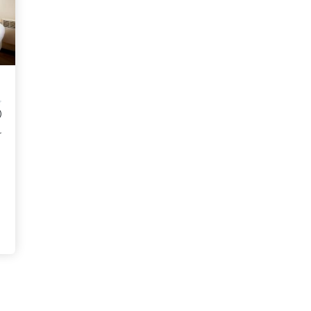
)
r
,