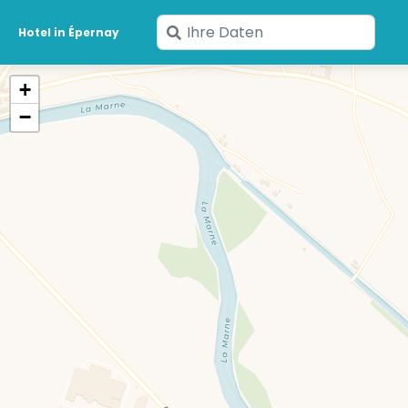
Geben
Hotel in Épernay
Sie
Ihre
+
Daten
−
ein