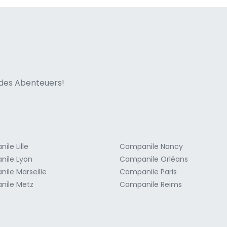
ne italian
n des Abenteuers!
le Lille
Campanile Nancy
ile Lyon
Campanile Orléans
ile Marseille
Campanile Paris
nile Metz
Campanile Reims