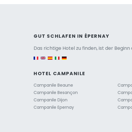
Versio
GUT SCHLAFEN IN ÉPERNAY
Das richtige Hotel zu finden, ist der Begin
English version
HOTEL CAMPANILE
Campanile Beaune
Campani
Campanile Besançon
Campan
Campanile Dijon
Campan
Campanile Epernay
Campa