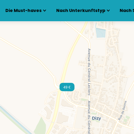
Die Must-haves
Nach Unterkunftstyp
Nach 
49 €