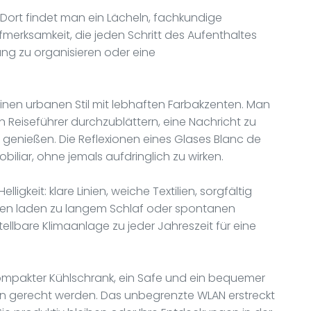
. Dort findet man ein Lächeln, fachkundige
fmerksamkeit, die jeden Schritt des Aufenthaltes
igung zu organisieren oder eine
nen urbanen Stil mit lebhaften Farbakzenten. Man
n Reiseführer durchzublättern, eine Nachricht zu
enießen. Die Reflexionen eines Glases Blanc de
iliar, ohne jemals aufdringlich zu wirken.
igkeit: klare Linien, weiche Textilien, sorgfältig
ten laden zu langem Schlaf oder spontanen
tellbare Klimaanlage zu jeder Jahreszeit für eine
kompakter Kühlschrank, ein Safe und ein bequemer
sen gerecht werden. Das unbegrenzte WLAN erstreckt