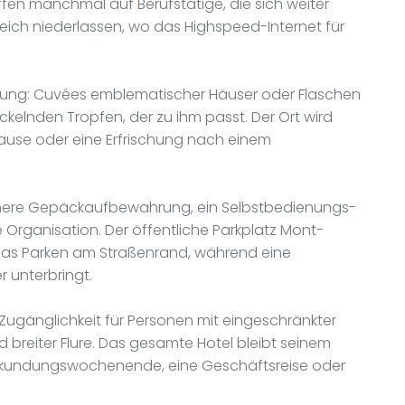
ffen manchmal auf Berufstätige, die sich weiter
eich niederlassen, wo das Highspeed-Internet für
ckung: Cuvées emblematischer Häuser oder Flaschen
ckelnden Tropfen, der zu ihm passt. Der Ort wird
ause oder eine Erfrischung nach einem
sichere Gepäckaufbewahrung, ein Selbstbedienungs-
Organisation. Der öffentliche Parkplatz Mont-
 das Parken am Straßenrand, während eine
 unterbringt.
ugänglichkeit für Personen mit eingeschränkter
 breiter Flure. Das gesamte Hotel bleibt seinem
in Erkundungswochenende, eine Geschäftsreise oder
.