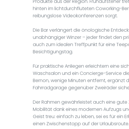
Produkte aus der Region. Frühaufsteher tre
hinten im lichtdurchfluteten Coworking-Ber
reibungslose Videokonferenzen sorgt.
Die Bar verlängert die önologische Entde
unabhängiger Winzer – jeder findet den pri
auch zum idealen Treffpunkt für eine Teep
Besichtigungstag.
Für praktische Anliegen erleichtern eine 
Waschsalon und ein Concierge-Service die 
Bernon, wenige Minuten entfernt, ergänzt
Fahrradgarage gegenüber Zweiräder sicher
Der Rahmen gewährleistet auch eine gute Z
Mobilität dank eines modernen Aufzugs und
Geist treu: einfach zu leben, sei es für e
einen Zwischenstopp auf der Urlaubsroute