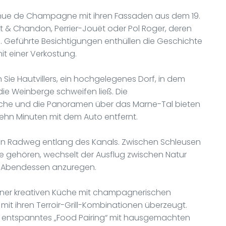
venue de Champagne mit ihren Fassaden aus dem 19.
t & Chandon, Perrier-Jouët oder Pol Roger, deren
n. Geführte Besichtigungen enthüllen die Geschichte
it einer Verkostung.
Sie Hautvillers, ein hochgelegenes Dorf, in dem
die Weinberge schweifen ließ. Die
che und die Panoramen über das Marne-Tal bieten
zehn Minuten mit dem Auto entfernt.
den Radweg entlang des Kanals. Zwischen Schleusen
 gehören, wechselt der Ausflug zwischen Natur
em Abendessen anzuregen.
 einer kreativen Küche mit champagnerischen
it ihren Terroir-Grill-Kombinationen überzeugt.
in entspanntes „Food Pairing“ mit hausgemachten