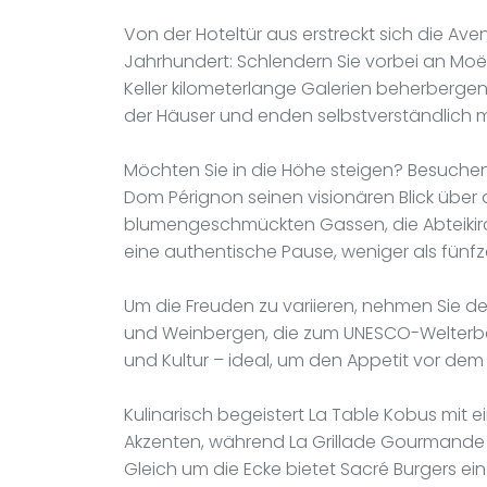
Von der Hoteltür aus erstreckt sich die A
Jahrhundert: Schlendern Sie vorbei an Moë
Keller kilometerlange Galerien beherberge
der Häuser und enden selbstverständlich m
Möchten Sie in die Höhe steigen? Besuchen 
Dom Pérignon seinen visionären Blick über 
blumengeschmückten Gassen, die Abteikir
eine authentische Pause, weniger als fünf
Um die Freuden zu variieren, nehmen Sie 
und Weinbergen, die zum UNESCO-Welterbe
und Kultur – ideal, um den Appetit vor d
Kulinarisch begeistert La Table Kobus mit
Akzenten, während La Grillade Gourmande m
Gleich um die Ecke bietet Sacré Burgers e