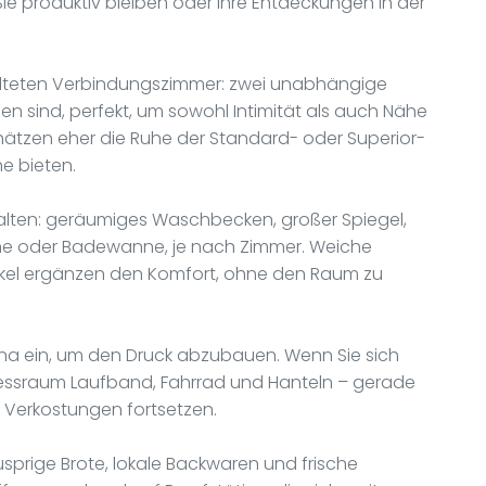
e produktiv bleiben oder Ihre Entdeckungen in der
talteten Verbindungszimmer: zwei unabhängige
en sind, perfekt, um sowohl Intimität als auch Nähe
hätzen eher die Ruhe der Standard- oder Superior-
he bieten.
halten: geräumiges Waschbecken, großer Spiegel,
he oder Badewanne, je nach Zimmer. Weiche
ikel ergänzen den Komfort, ohne den Raum zu
una ein, um den Druck abzubauen. Wenn Sie sich
itnessraum Laufband, Fahrrad und Hanteln – gerade
e Verkostungen fortsetzen.
sprige Brote, lokale Backwaren und frische