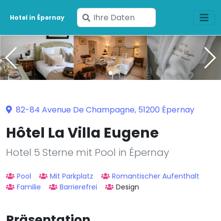
Geben
Hotel in Épernay
Sie
Ihre
Daten
ein
82-84 Avenue De Champagne, 51200 Épernay
Hôtel La Villa Eugene
Hotel 5 Sterne mit Pool in Épernay
Pool
Mit Parkplatz
Romantischer Aufenthalt
Familie
Barrierefrei
Design
Präsentation