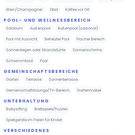
Wein/Champagner
Obst
Kaffee vor Ort
POOL- UND WELLNESSBEREICH
Solarium
Außenpool
Außenpool (saisonal)
Pool mit Aussicht
Beheizter Pool
Flacher Bereich
Sonnenliegen oder Strandstühle
Sonnenschirme
Schwimmbad
Pool
GEMEINSCHAFTSBEREICHE
Garten
Terrasse
Sonnenterrasse
Gemeinschaftslounge/TV-Bereich
Gartenmöbel
UNTERHALTUNG
Babysitting
Brettspiele/Puzzles
Spielgeräte im Freien für Kinder
VERSCHIEDENES