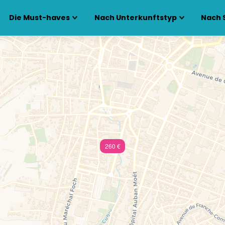
Die Must-haves
Nach Unterkunftstyp
Nach 
260 €